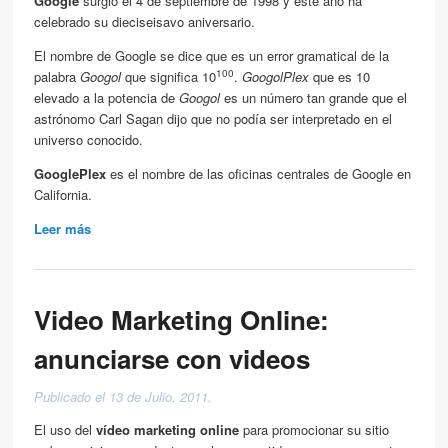
Google
surgió el 4 de septiembre de 1998 y este año ha
celebrado su dieciseisavo aniversario.
El nombre de Google se dice que es un error gramatical de la
100
palabra
Googol
que significa 10
.
GoogolPlex
que es 10
elevado a la potencia de
Googol
es un número tan grande que el
astrónomo Carl Sagan dijo que no podía ser interpretado en el
universo conocido.
GooglePlex
es el nombre de las oficinas centrales de Google en
California.
Leer más
about Datos interesantes y curiosos sobre Google
Video Marketing Online:
anunciarse con videos
Publicado el 13 de Julio, 2011.
El uso del
vídeo marketing online
para promocionar su sitio